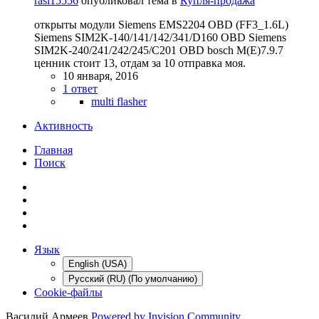
rasl15556
опубликовал тема в
Купля-продажа
открыты модули Siemens EMS2204 OBD (FF3_1.6L)
Siemens SIM2K-140/141/142/341/D160 OBD Siemens
SIM2K-240/241/242/245/C201 OBD bosch M(E)7.9.7
ценник стоит 13, отдам за 10 отправка моя.
10 января, 2016
1 ответ
multi flasher
Активность
Главная
Поиск
Язык
English (USA)
Русский (RU) (По умолчанию)
Cookie-файлы
Василий Армеев
Powered by Invision Community