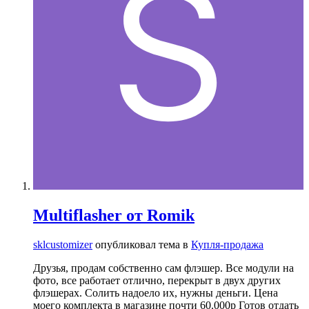
Multiflasher от Romik
sklcustomizer
опубликовал тема в
Купля-продажа
Друзья, продам собственно сам флэшер. Все модули на
фото, все работает отлично, перекрыт в двух других
флэшерах. Солить надоело их, нужны деньги. Цена
моего комплекта в магазине почти 60.000р Готов отдать