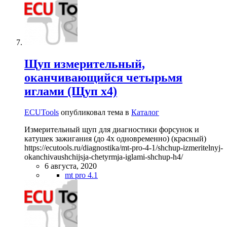
Щуп измерительный,
оканчивающийся четырьмя
иглами (Щуп х4)
ECUTools
опубликовал тема в
Каталог
Измерительный щуп для диагностики форсунок и
катушек зажигания (до 4х одновременно) (красный)
https://ecutools.ru/diagnostika/mt-pro-4-1/shchup-izmeritelnyj-
okanchivaushchijsja-chetyrmja-iglami-shchup-h4/
6 августа, 2020
mt pro 4.1