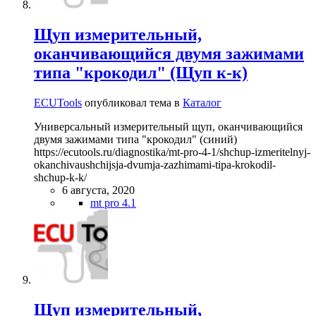
Щуп измерительный,
оканчивающийся двумя зажимами
типа "крокодил" (Щуп к-к)
ECUTools
опубликовал тема в
Каталог
Универсальный измерительный щуп, оканчивающийся
двумя зажимами типа "крокодил" (синий)
https://ecutools.ru/diagnostika/mt-pro-4-1/shchup-izmeritelnyj-
okanchivaushchijsja-dvumja-zazhimami-tipa-krokodil-
shchup-k-k/
6 августа, 2020
mt pro 4.1
Щуп измерительный,