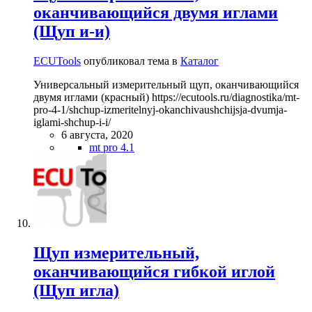
оканчивающийся двумя иглами
(Щуп и-и)
ECUTools
опубликовал тема в
Каталог
Универсальный измерительный щуп, оканчивающийся
двумя иглами (красный) https://ecutools.ru/diagnostika/mt-
pro-4-1/shchup-izmeritelnyj-okanchivaushchijsja-dvumja-
iglami-shchup-i-i/
6 августа, 2020
mt pro 4.1
Щуп измерительный,
оканчивающийся гибкой иглой
(Щуп игла)