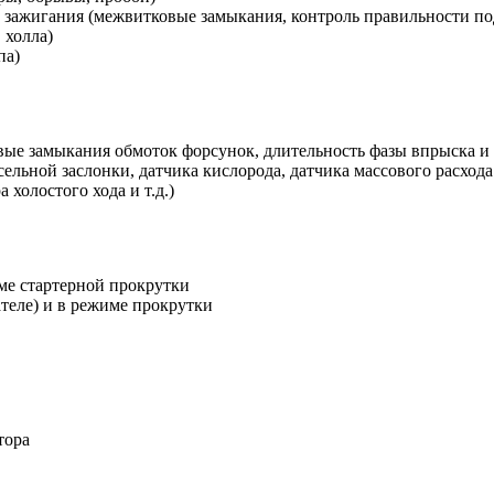
 зажигания (межвитковые замыкания, контроль правильности по
 холла)
па)
е замыкания обмоток форсунок, длительность фазы впрыска и т
льной заслонки, датчика кислорода, датчика массового расхода в
холостого хода и т.д.)
ме стартерной прокрутки
теле) и в режиме прокрутки
тора