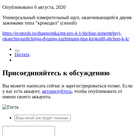
Опубликовано
6 августа, 2020
Универсальный измерительный щуп, оканчивающийся двумя
зажимами типа "крокодил" (синий)
https://ecutools.ru/diagnostika/mt-pro-4-1/shchup-izmeritelnyj-
okanchivaushchijsja-dvumja-zazhimami-tipa-krokodil-shchup-k-k/
Цитата
Присоединяйтесь к обсуждению
Вы можете написать сейчас и зарегистрироваться позже. Если
у вас есть аккаунт,
авторизуйтесь
, чтобы опубликовать от
имени своего аккаунта.