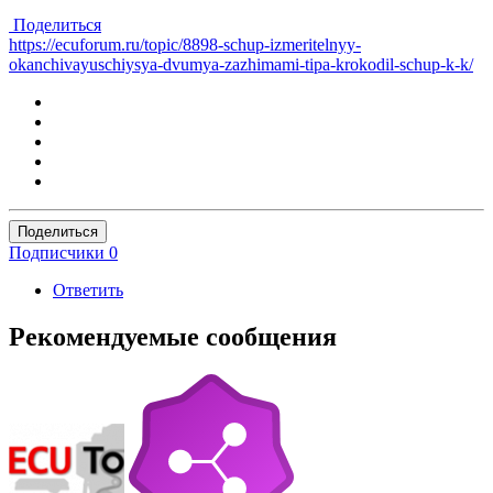
Поделиться
https://ecuforum.ru/topic/8898-schup-izmeritelnyy-
okanchivayuschiysya-dvumya-zazhimami-tipa-krokodil-schup-k-k/
Поделиться
Подписчики
0
Ответить
Рекомендуемые сообщения