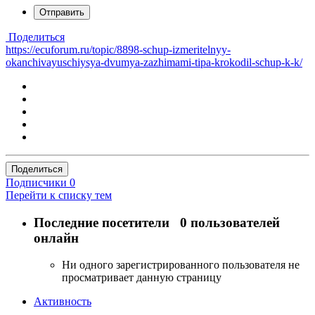
Отправить
Поделиться
https://ecuforum.ru/topic/8898-schup-izmeritelnyy-
okanchivayuschiysya-dvumya-zazhimami-tipa-krokodil-schup-k-k/
Поделиться
Подписчики
0
Перейти к списку тем
Последние посетители
0 пользователей
онлайн
Ни одного зарегистрированного пользователя не
просматривает данную страницу
Активность