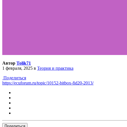
Автор
Tolik71
1 февраля, 2025
в
Теория и практика
Поделиться
https://ecuforum.ru/topic/10152-bitbox-fid20-2013/
Поделиться