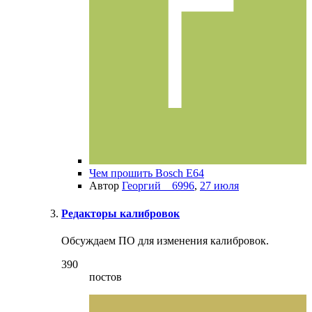
Чем прошить Bosch E64
Автор
Георгий__6996
,
27 июля
Редакторы калибровок
Обсуждаем ПО для изменения калибровок.
390
постов