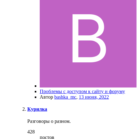
Проблемы с доступом к сайту и форуму
Автор
bashka_mc
,
13 июня, 2022
Курилка
Разговоры о разном.
428
постов