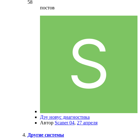
58
постов
Дэу новус диагностика
Автор
Scaner 04
,
27 апреля
Другие системы