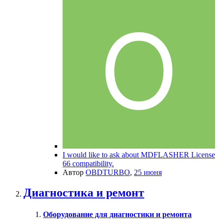
I would like to ask about MDFLASHER License
66 compatibility.
Автор
OBDTURBO
,
25 июня
Диагностика и ремонт
Оборудование для диагностики и ремонта