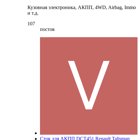
Кузовная электроника, АКПП, 4WD, Airbag, Immo
и т.д.
107
постов
Сток для АКПП DCT451 Renault Talisman