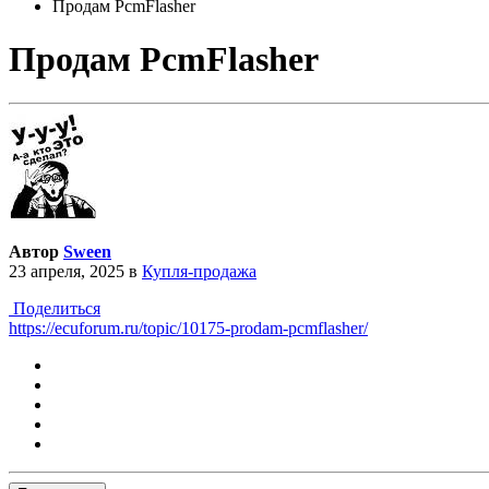
Продам PcmFlasher
Продам PcmFlasher
Автор
Sween
23 апреля, 2025
в
Купля-продажа
Поделиться
https://ecuforum.ru/topic/10175-prodam-pcmflasher/