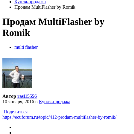
Купля-продажа
Продам MultiFlasher by Romik
Продам MultiFlasher by
Romik
multi flasher
Автор
rasl15556
10 января, 2016
в
Купля-продажа
Поделиться
https://ecuforum.ru/topic/412-prodam-multiflasher-by-romik/