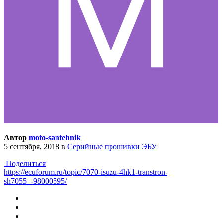
Автор
moto-santehnik
5 сентября, 2018
в
Серийные прошивки ЭБУ
Поделиться
https://ecuforum.ru/topic/7070-isuzu-4hk1-transtron-
sh7055_-98000595/