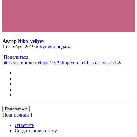
Автор
Niko_veliyev
1 октября, 2019
в
Купля-продажа
Поделиться
https://ecuforum.ru/topic/7379-kuplyu-cmd-flash-slave-obd-2/
Поделиться
Подписчики
1
Ответить
Создать новую тему