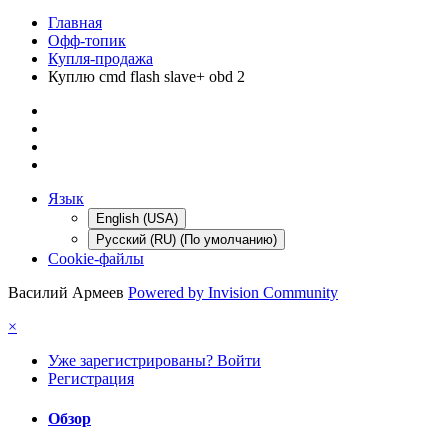
Главная
Офф-топик
Купля-продажа
Куплю cmd flash slave+ obd 2
Язык
English (USA)
Русский (RU) (По умолчанию)
Cookie-файлы
Василий Армеев
Powered by Invision Community
×
Уже зарегистрированы? Войти
Регистрация
Обзор