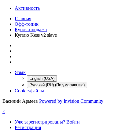
Активность
Главная
Офф-топик
Купля-продажа
Куплю Kess v2 slave
Язык
English (USA)
Русский (RU) (По умолчанию)
Cookie-файлы
Василий Армеев
Powered by Invision Community
×
Уже зарегистрированы? Войти
Регистрация