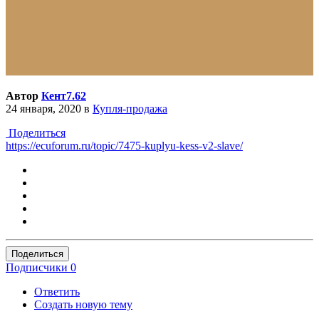
Автор
Кент7.62
24 января, 2020
в
Купля-продажа
Поделиться
https://ecuforum.ru/topic/7475-kuplyu-kess-v2-slave/
Поделиться
Подписчики
0
Ответить
Создать новую тему