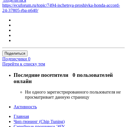
Поделиться
https://ecuforum.ru/topic/7494-ischetsya-proshivka-honda-accord-
24-37805-rba-n640/
Поделиться
Подписчики
0
Перейти к списку тем
Последние посетители
0 пользователей
онлайн
Ни одного зарегистрированного пользователя не
просматривает данную страницу
Активность
Главная
Чип-тюнинг (Chip Tuning)
Серийные прошивки ЭБУ