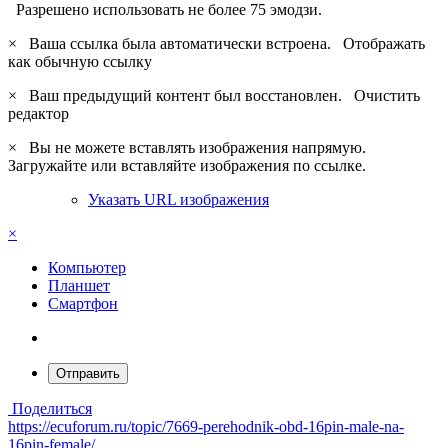
Разрешено использовать не более 75 эмодзи.
×
Ваша ссылка была автоматически встроена.
Отображать
как обычную ссылку
×
Ваш предыдущий контент был восстановлен.
Очистить
редактор
×
Вы не можете вставлять изображения напрямую.
Загружайте или вставляйте изображения по ссылке.
Указать URL изображения
×
Компьютер
Планшет
Смартфон
Отправить
Поделиться
https://ecuforum.ru/topic/7669-perehodnik-obd-16pin-male-na-
16pin-female/