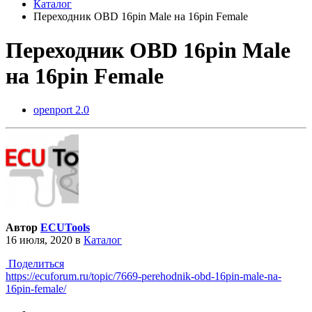
Каталог
Переходник OBD 16pin Male на 16pin Female
Переходник OBD 16pin Male
на 16pin Female
openport 2.0
Автор
ECUTools
16 июля, 2020
в
Каталог
Поделиться
https://ecuforum.ru/topic/7669-perehodnik-obd-16pin-male-na-
16pin-female/