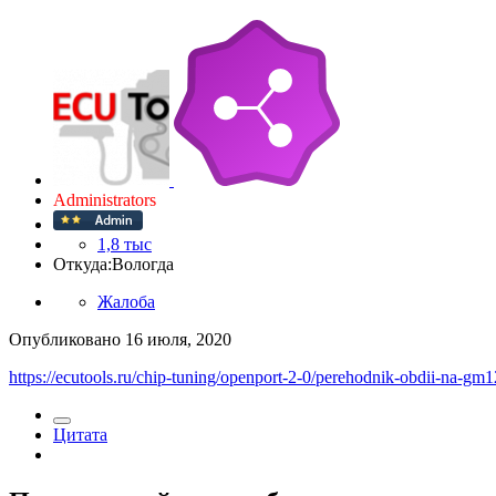
Administrators
1,8 тыс
Откуда:
Вологда
Жалоба
Опубликовано
16 июля, 2020
https://ecutools.ru/chip-tuning/openport-2-0/perehodnik-obdii-na-gm1
Цитата