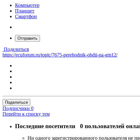
Компьютер
Планшет
Смартфон
Отправить
Поделиться
https://ecuforum.ru/topic/7675-perehodnik-obdii-na-gm12/
Поделиться
Подписчики
0
Перейти к списку тем
Последние посетители
0 пользователей онла
Ни одного зарегистрированного пользователя не п