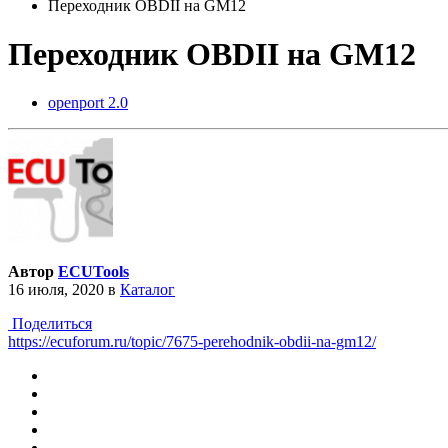
Переходник OBDII на GM12
Переходник OBDII на GM12
openport 2.0
Автор
ECUTools
16 июля, 2020
в
Каталог
Поделиться
https://ecuforum.ru/topic/7675-perehodnik-obdii-na-gm12/