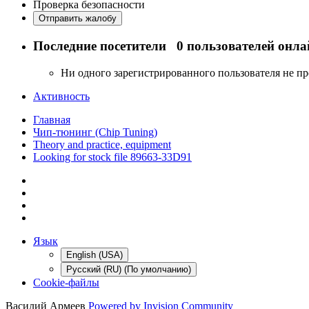
Проверка безопасности
Отправить жалобу
Последние посетители
0 пользователей онла
Ни одного зарегистрированного пользователя не п
Активность
Главная
Чип-тюнинг (Chip Tuning)
Theory and practice, equipment
Looking for stock file 89663-33D91
Язык
English (USA)
Русский (RU) (По умолчанию)
Cookie-файлы
Василий Армеев
Powered by Invision Community