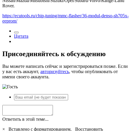
Nissan/Mazda/Mitsubishi/Suzuki/Opel/Subaru/Volvo/Range-Land
Rover.
https://ecutools.ru/chip-tuning/mmc-flasher/36-modul-denso-sh705x-
eeprom/
Цитата
Присоединяйтесь к обсуждению
Вы можете написать сейчас и зарегистрироваться позже. Если
у вас есть аккаунт,
авторизуйтесь
, чтобы опубликовать от
имени своего аккаунта.
Ответить в этой теме...
×
Вставлено с форматированием.
Восстановить