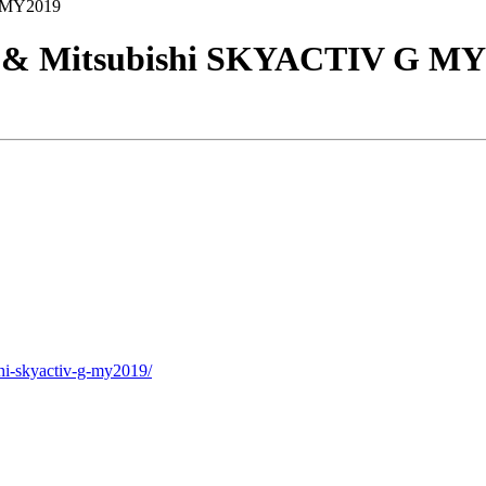
G MY2019
o & Mitsubishi SKYACTIV G MY
hi-skyactiv-g-my2019/