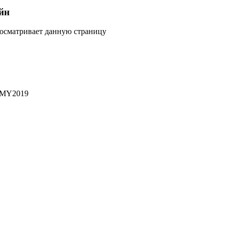
йн
росматривает данную страницу
G MY2019