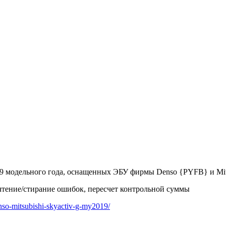
 модельного года, оснащенных ЭБУ фирмы Denso {PYFB} и Mitsub
чтение/стирание ошибок, пересчет контрольной суммы
nso-mitsubishi-skyactiv-g-my2019/