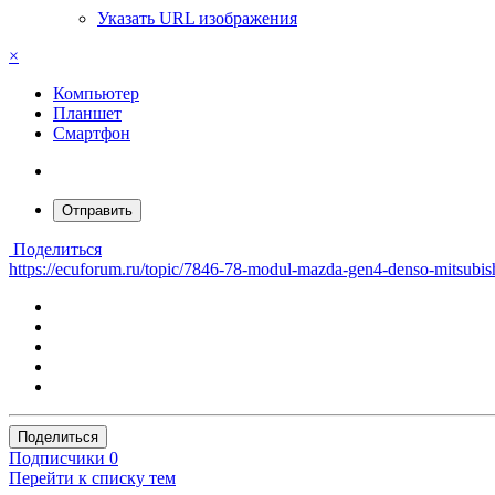
Указать URL изображения
×
Компьютер
Планшет
Смартфон
Отправить
Поделиться
https://ecuforum.ru/topic/7846-78-modul-mazda-gen4-denso-mitsubis
Поделиться
Подписчики
0
Перейти к списку тем