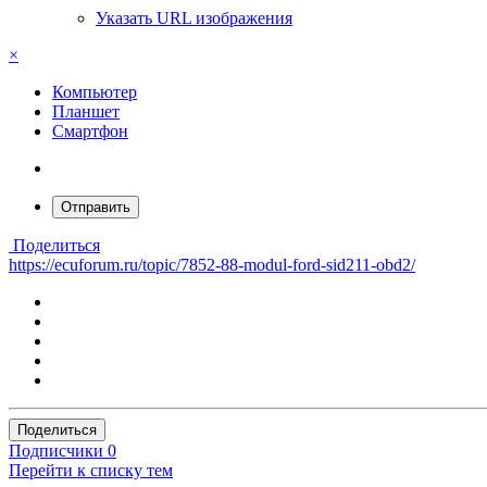
Указать URL изображения
×
Компьютер
Планшет
Смартфон
Отправить
Поделиться
https://ecuforum.ru/topic/7852-88-modul-ford-sid211-obd2/
Поделиться
Подписчики
0
Перейти к списку тем