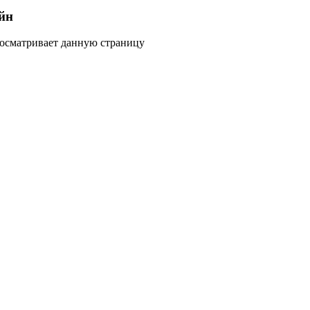
йн
росматривает данную страницу