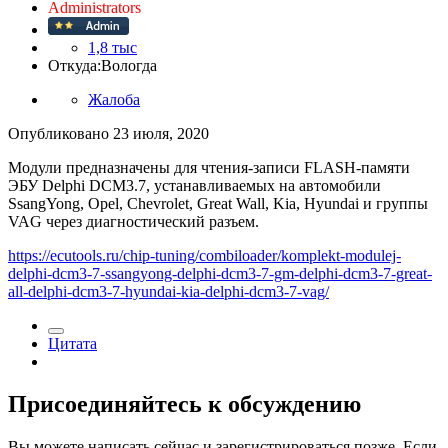
Administrators
1,8 тыс
Откуда:
Вологда
Жалоба
Опубликовано
23 июля, 2020
Модули предназначены для чтения-записи FLASH-памяти
ЭБУ Delphi DCM3.7, устанавливаемых на автомобили
SsangYong, Opel, Chevrolet, Great Wall, Kia, Hyundai и группы
VAG через диагностический разъем.
https://ecutools.ru/chip-tuning/combiloader/komplekt-modulej-
delphi-dcm3-7-ssangyong-delphi-dcm3-7-gm-delphi-dcm3-7-great-
all-delphi-dcm3-7-hyundai-kia-delphi-dcm3-7-vag/
Цитата
Присоединяйтесь к обсуждению
Вы можете написать сейчас и зарегистрироваться позже. Если