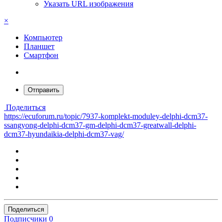
Указать URL изображения
×
Компьютер
Планшет
Смартфон
Отправить
Поделиться
https://ecuforum.ru/topic/7937-komplekt-moduley-delphi-dcm37-
ssangyong-delphi-dcm37-gm-delphi-dcm37-greatwall-delphi-
dcm37-hyundaikia-delphi-dcm37-vag/
Поделиться
Подписчики
0