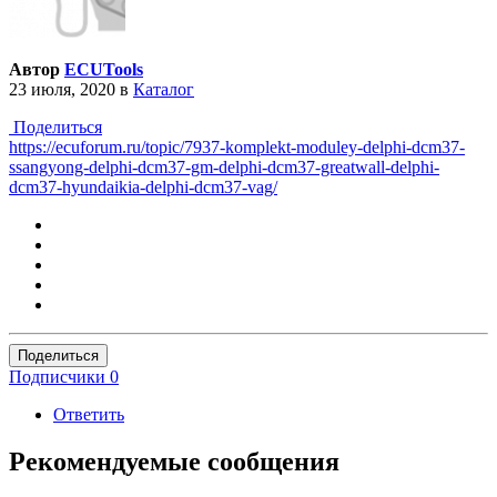
Автор
ECUTools
23 июля, 2020
в
Каталог
Поделиться
https://ecuforum.ru/topic/7937-komplekt-moduley-delphi-dcm37-
ssangyong-delphi-dcm37-gm-delphi-dcm37-greatwall-delphi-
dcm37-hyundaikia-delphi-dcm37-vag/
Поделиться
Подписчики
0
Ответить
Рекомендуемые сообщения