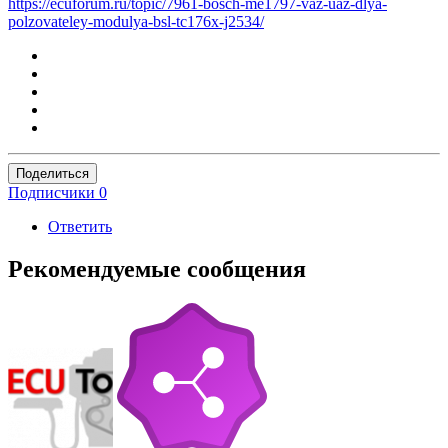
https://ecuforum.ru/topic/7961-bosch-me1797-vaz-uaz-dlya-
polzovateley-modulya-bsl-tc176x-j2534/
Поделиться
Подписчики
0
Ответить
Рекомендуемые сообщения