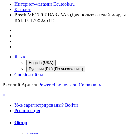
Интернет-магазин Ecutools.ru
Каталог
Bosch ME17.9.7 ВАЗ / УАЗ (Для пользователей модуля
BSL TC176x J2534)
Язык
English (USA)
Русский (RU) (По умолчанию)
Cookie-файлы
Василий Армеев
Powered by Invision Community
×
Уже зарегистрированы? Войти
Регистрация
Обзор