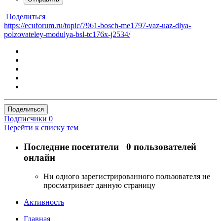
Поделиться
https://ecuforum.ru/topic/7961-bosch-me1797-vaz-uaz-dlya-
polzovateley-modulya-bsl-tc176x-j2534/
Поделиться
Подписчики
0
Перейти к списку тем
Последние посетители
0 пользователей
онлайн
Ни одного зарегистрированного пользователя не
просматривает данную страницу
Активность
Главная