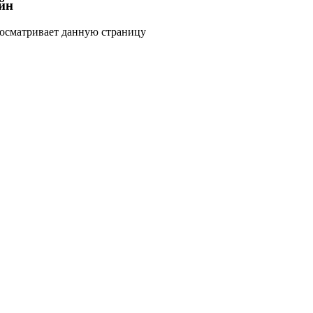
йн
росматривает данную страницу