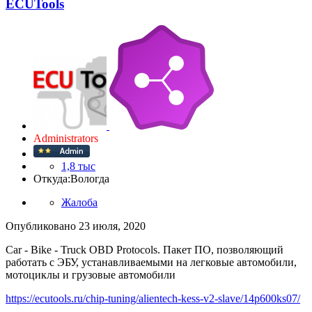
ECUTools
Administrators
1,8 тыс
Откуда:
Вологда
Жалоба
Опубликовано
23 июля, 2020
Car - Bike - Truck OBD Protocols. Пакет ПО, позволяющий
работать с ЭБУ, устанавливаемыми на легковые автомобили,
мотоциклы и грузовые автомобили
https://ecutools.ru/chip-tuning/alientech-kess-v2-slave/14p600ks07/