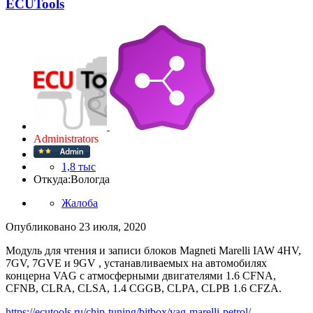
ECUTools
Administrators
1,8 тыс
Откуда:
Вологда
Жалоба
Опубликовано
23 июля, 2020
Модуль для чтения и записи блоков Magneti Marelli IAW 4HV,
7GV, 7GVE и 9GV , устанавливаемых на автомобилях
концерна VAG с атмосферными двигателями 1.6 CFNA,
CFNB, CLRA, CLSA, 1.4 CGGB, CLPA, CLPB 1.6 CFZA.
https://ecutools.ru/chip-tuning/bitbox/vag-marelli-petrol/