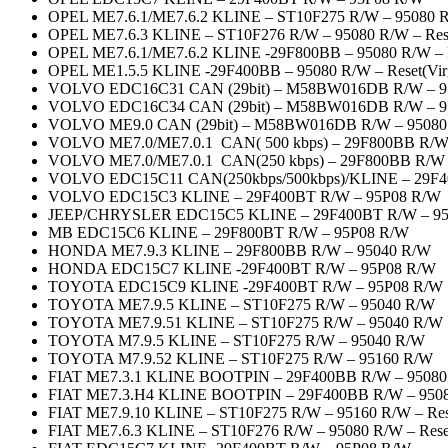
OPEL ME7.6.1/ME7.6.2 KLINE – ST10F275 R/W – 95080 R/
OPEL ME7.6.3 KLINE – ST10F276 R/W – 95080 R/W – Rese
OPEL ME7.6.1/ME7.6.2 KLINE -29F800BB – 95080 R/W – R
OPEL ME1.5.5 KLINE -29F400BB – 95080 R/W – Reset(Vir
VOLVO EDC16C31 CAN (29bit) – M58BW016DB R/W – 95320 (
VOLVO EDC16C34 CAN (29bit) – M58BW016DB R/W – 95160 
VOLVO ME9.0 CAN (29bit) – M58BW016DB R/W – 95080 (V
VOLVO ME7.0/ME7.0.1 CAN( 500 kbps) – 29F800BB R/W
VOLVO ME7.0/ME7.0.1 CAN(250 kbps) – 29F800BB R/W 
VOLVO EDC15C11 CAN(250kbps/500kbps)/KLINE – 29F4
VOLVO EDC15C3 KLINE – 29F400BT R/W – 95P08 R/W
JEEP/CHRYSLER EDC15C5 KLINE – 29F400BT R/W – 9
MB EDC15C6 KLINE – 29F800BT R/W – 95P08 R/W
HONDA ME7.9.3 KLINE – 29F800BB R/W – 95040 R/W
HONDA EDC15C7 KLINE -29F400BT R/W – 95P08 R/W
TOYOTA EDC15C9 KLINE -29F400BT R/W – 95P08 R/W
TOYOTA ME7.9.5 KLINE – ST10F275 R/W – 95040 R/W
TOYOTA ME7.9.51 KLINE – ST10F275 R/W – 95040 R/W
TOYOTA M7.9.5 KLINE – ST10F275 R/W – 95040 R/W
TOYOTA M7.9.52 KLINE – ST10F275 R/W – 95160 R/W
FIAT ME7.3.1 KLINE BOOTPIN – 29F400BB R/W – 95080 R
FIAT ME7.3.H4 KLINE BOOTPIN – 29F400BB R/W – 95080 R
FIAT ME7.9.10 KLINE – ST10F275 R/W – 95160 R/W – Rese
FIAT ME7.6.3 KLINE – ST10F276 R/W – 95080 R/W – Reset