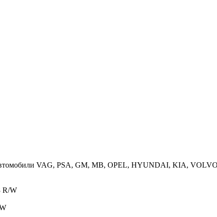
на автомобили VAG, PSA, GM, MB, OPEL, HYUNDAI, KIA, VOL
8 R/W
/W