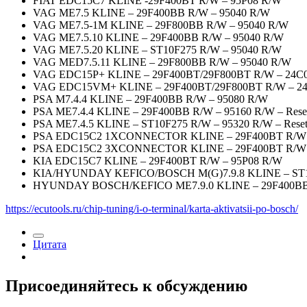
FIAT EDC15C7 KLINE -29F400BT R/W – 95P08 R/W
VAG ME7.5 KLINE – 29F400BB R/W – 95040 R/W
VAG ME7.5-1M KLINE – 29F800BB R/W – 95040 R/W
VAG ME7.5.10 KLINE – 29F400BB R/W – 95040 R/W
VAG ME7.5.20 KLINE – ST10F275 R/W – 95040 R/W
VAG MED7.5.11 KLINE – 29F800BB R/W – 95040 R/W
VAG EDC15P+ KLINE – 29F400BT/29F800BT R/W – 24C
VAG EDC15VM+ KLINE – 29F400BT/29F800BT R/W – 2
PSA M7.4.4 KLINE – 29F400BB R/W – 95080 R/W
PSA ME7.4.4 KLINE – 29F400BB R/W – 95160 R/W – Reset
PSA ME7.4.5 KLINE – ST10F275 R/W – 95320 R/W – Reset(
PSA EDC15C2 1XCONNECTOR KLINE – 29F400BT R/W 
PSA EDC15C2 3XCONNECTOR KLINE – 29F400BT R/W 
KIA EDC15C7 KLINE – 29F400BT R/W – 95P08 R/W
KIA/HYUNDAY KEFICO/BOSCH M(G)7.9.8 KLINE – ST10
HYUNDAY BOSCH/KEFICO ME7.9.0 KLINE – 29F400BB 
https://ecutools.ru/chip-tuning/i-o-terminal/karta-aktivatsii-po-bosch/
Цитата
Присоединяйтесь к обсуждению