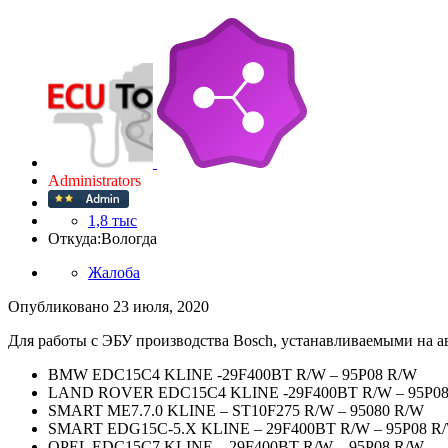
Administrators
1,8 тыс
Откуда:
Вологда
Жалоба
Опубликовано
23 июля, 2020
Для работы с ЭБУ производства Bosch, устанавливаемыми 
BMW EDC15C4 KLINE -29F400BT R/W – 95P08 R/W
LAND ROVER EDC15C4 KLINE -29F400BT R/W – 95P0
SMART ME7.7.0 KLINE – ST10F275 R/W – 95080 R/W
SMART EDG15C-5.X KLINE – 29F400BT R/W – 95P08 R
OPEL EDC15C7 KLINE – 29F400BT R/W – 95P08 R/W