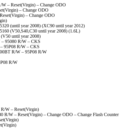
W – Reset(Virgin) – Change ODO
t(Virgin) – Change ODO
eset(Virgin) – Change ODO
gin)
until year 2008) (XC90 until year 2012)
(V50,S40,C30 until year 2008) (1.6L)
50 until year 2008)
 – 95080 R/W – CKS
– 95P08 R/W – CKS
00BT R/W – 95P08 R/W
5P08 R/W
/W – Reset(Virgin)
/W – Reset(Virgin) – Change ODO – Change Flash Counter
t(Virgin)
(Virgin)