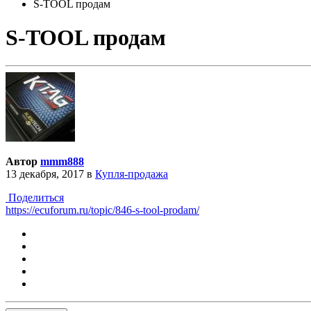
S-TOOL продам
S-TOOL продам
Автор
mmm888
13 декабря, 2017
в
Купля-продажа
Поделиться
https://ecuforum.ru/topic/846-s-tool-prodam/