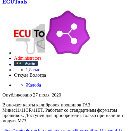
ECUTools
Administrators
1,8 тыс
Откуда:
Вологда
Жалоба
Опубликовано
27 июля, 2020
Включает карты калибровок прошивок ГАЗ
Микас11/11CR/11ET. Работает со стандартным форматом
прошивок. Доступен для приобретения только при наличии
модуля М73.
https://ecutools.ru/chip-tuning/master-edit-pro/mikas-11-modul-1/