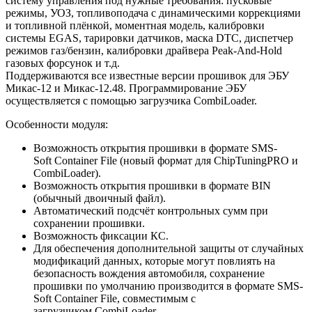
систему управления под нужные требования: пусковые
режимы, УОЗ, топливоподача с динамическими коррекциями
и топливной плёнкой, моментная модель, калибровки
системы EGAS, тарировки датчиков, маска DTC, диспетчер
режимов газ/бензин, калибровки драйвера Peak-And-Hold
газовых форсунок и т.д.
Поддерживаются все известные версии прошивок для ЭБУ
Микас-12 и Микас-12.48. Программирование ЭБУ
осуществляется с помощью загрузчика CombiLoader.
Особенности модуля:
Возможность открытия прошивки в формате SMS-
Soft Container File (новый формат для ChipTuningPRO и
CombiLoader).
Возможность открытия прошивки в формате BIN
(обычный двоичный файл).
Автоматический подсчёт контрольных сумм при
сохранении прошивки.
Возможность фиксации КС.
Для обеспечения дополнительной защиты от случайных
модификаций данных, которые могут повлиять на
безопасность вождения автомобиля, сохранение
прошивки по умолчанию производится в формате SMS-
Soft Container File, совместимым с
загрузчиком CombiLoader.