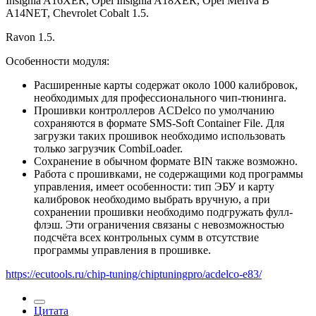
Insignia A16XER, Opel Insignia A18XER, Opel Meriva B
A14NET, Chevrolet Cobalt 1.5.
Ravon 1.5.
Особенности модуля:
Расширенные карты содержат около 1000 калибровок,
необходимых для профессионального чип-тюнинга.
Прошивки контроллеров ACDelco по умолчанию
сохраняются в формате SMS-Soft Container File. Для
загрузки таких прошивок необходимо использовать
только загрузчик CombiLoader.
Сохранение в обычном формате BIN также возможно.
Работа с прошивками, не содержащими код программы
управления, имеет особенности: тип ЭБУ и карту
калибровок необходимо выбрать вручную, а при
сохранении прошивки необходимо подгружать фулл-
флэш. Эти ограничения связаны с невозможностью
подсчёта всех контрольных сумм в отсутствие
программы управления в прошивке.
https://ecutools.ru/chip-tuning/chiptuningpro/acdelco-e83/
Цитата