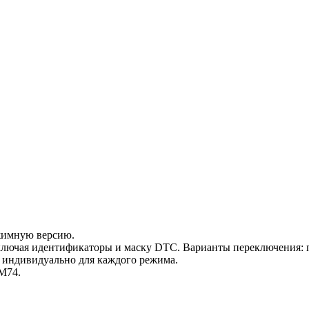
жимную версию.
ключая идентификаторы и маску DTC. Варианты переключения: 
к индивидуально для каждого режима.
 M74.