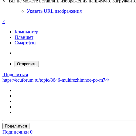
×
Вы не можете вставлять изображения напрямую. Загружайте 
Указать URL изображения
×
Компьютер
Планшет
Смартфон
Отправить
Поделиться
https://ecuforum.ru/topic/8646-multirezhimnoe-po-m74/
Поделиться
Подписчики
0