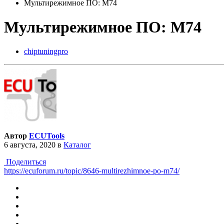
Мультирежимное ПО: M74
Мультирежимное ПО: M74
chiptuningpro
Автор
ECUTools
6 августа, 2020
в
Каталог
Поделиться
https://ecuforum.ru/topic/8646-multirezhimnoe-po-m74/