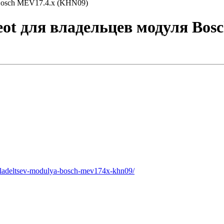
 Bosch MEV17.4.x (KHN09)
eot для владельцев модуля Bo
-vladeltsev-modulya-bosch-mev174x-khn09/