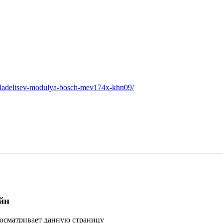
-vladeltsev-modulya-bosch-mev174x-khn09/
йн
росматривает данную страницу