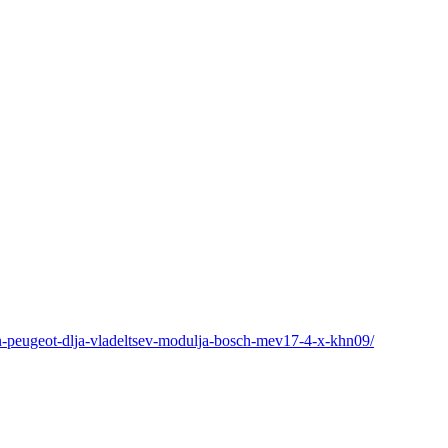
en-peugeot-dlja-vladeltsev-modulja-bosch-mev17-4-x-khn09/