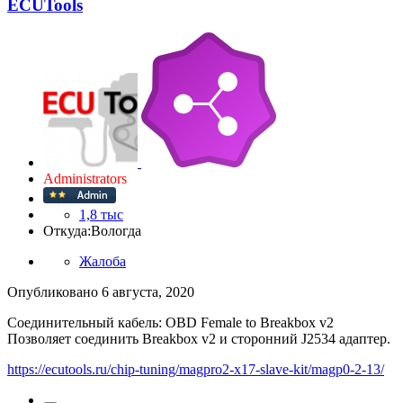
ECUTools
Administrators
1,8 тыс
Откуда:
Вологда
Жалоба
Опубликовано
6 августа, 2020
Соединительный кабель: OBD Female to Breakbox v2
Позволяет соединить Breakbox v2 и сторонний J2534 адаптер.
https://ecutools.ru/chip-tuning/magpro2-x17-slave-kit/magp0-2-13/