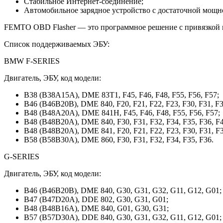
Стабильное Интернет-соединение;
Автомобильное зарядное устройство с достаточной мо
FEMTO OBD Flasher — это программное решение с привязкой к
Список поддерживаемых ЭБУ:
BMW F-SERIES
Двигатель, ЭБУ, код модели:
B38 (B38A15A), DME 83T1, F45, F46, F48, F55, F56, F57;
B46 (B46B20B), DME 840, F20, F21, F22, F23, F30, F31, F32
B48 (B48A20A), DME 841H, F45, F46, F48, F55, F56, F57;
B48 (B48B20A), DME 840, F30, F31, F32, F34, F35, F36, F4
B48 (B48B20A), DME 841, F20, F21, F22, F23, F30, F31, F32
B58 (B58B30A), DME 860, F30, F31, F32, F34, F35, F36.
G-SERIES
Двигатель, ЭБУ, код модели:
B46 (B46B20B), DME 840, G30, G31, G32, G11, G12, G01;
B47 (B47D20A), DDE 802, G30, G31, G01;
B48 (B48B16A), DME 840, G01, G30, G31;
B57 (B57D30A), DDE 840, G30, G31, G32, G11, G12, G01;