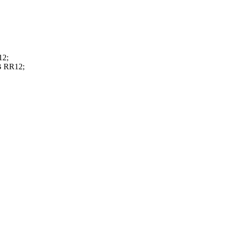
12;
B RR12;