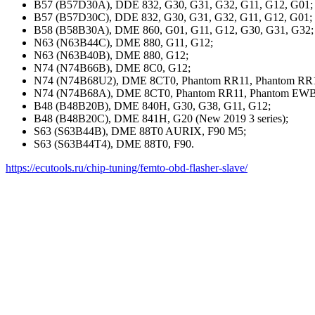
B57 (B57D30A), DDE 832, G30, G31, G32, G11, G12, G01;
B57 (B57D30C), DDE 832, G30, G31, G32, G11, G12, G01;
B58 (B58B30A), DME 860, G01, G11, G12, G30, G31, G32;
N63 (N63B44C), DME 880, G11, G12;
N63 (N63B40B), DME 880, G12;
N74 (N74B66B), DME 8C0, G12;
N74 (N74B68U2), DME 8CT0, Phantom RR11, Phantom RR
N74 (N74B68A), DME 8CT0, Phantom RR11, Phantom EW
B48 (B48B20B), DME 840H, G30, G38, G11, G12;
B48 (B48B20C), DME 841H, G20 (New 2019 3 series);
S63 (S63B44B), DME 88T0 AURIX, F90 M5;
S63 (S63B44T4), DME 88T0, F90.
https://ecutools.ru/chip-tuning/femto-obd-flasher-slave/