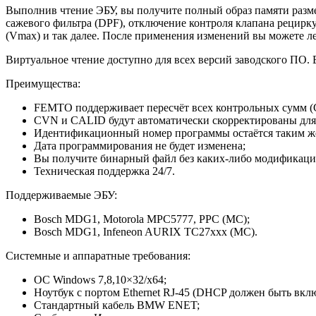
Выполнив чтение ЭБУ, вы получите полный образ памяти разме
сажевого фильтра (DPF), отключение контроля клапана рецирк
(Vmax) и так далее. После применения изменений вы можете лег
Виртуальное чтение доступно для всех версий заводского ПО. Е
Преимущества:
FEMTO поддерживает пересчёт всех контрольных сумм (
CVN и CALID будут автоматически скорректированы для
Идентификационный номер программы остаётся таким же,
Дата программирования не будет изменена;
Вы получите бинарный файл без каких-либо модификаций
Техническая поддержка 24/7.
Поддерживаемые ЭБУ:
Bosch MDG1, Motorola MPC5777, PPC (MC);
Bosch MDG1, Infeneon AURIX TC27xxx (MC).
Системные и аппаратные требования:
ОС Windows 7,8,10×32/x64;
Ноутбук с портом Ethernet RJ-45 (DHCP должен быть вклю
Стандартный кабель BMW ENET;