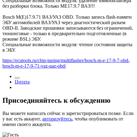
Специальные возможности модуля: удаление иммобилайзера
без разборки блока. Только ME17.9.7 ВАЗ!!!
Bosch M(E)17.9.71 ВАЗ/УАЗ OBD. Только запись flash-памяти
ЭБУ автомобилей ВАЗ/УАЗ через диагностический разъем
OBD-II. Заводские прошивки записываются без ограничений,
тюнинговые - только в предварительно подготовленные (в
режиме BSL) ЭБУ.
Специальные возможности модуля: чтение состояния защиты
в ЭБУ.
https://ecutools.ru/chip-tuning/multiflasher/bosch-m-e-17-9-7-obd-
bosch-m-e-17-9-71-vaz-uaz-obd/
Цитата
Присоединяйтесь к обсуждению
Вы можете написать сейчас и зарегистрироваться позже. Если
у вас есть аккаунт,
авторизуйтесь
, чтобы опубликовать от
имени своего аккаунта.