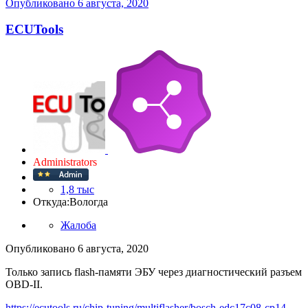
Опубликовано
6 августа, 2020
ECUTools
Administrators
1,8 тыс
Откуда:
Вологда
Жалоба
Опубликовано
6 августа, 2020
Только запись flash-памяти ЭБУ через диагностический разъем
OBD-II.
https://ecutools.ru/chip-tuning/multiflasher/bosch-edc17c08-cp14-