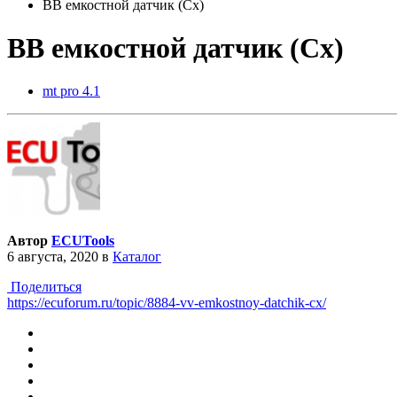
ВВ емкостной датчик (Cx)
ВВ емкостной датчик (Cx)
mt pro 4.1
Автор
ECUTools
6 августа, 2020
в
Каталог
Поделиться
https://ecuforum.ru/topic/8884-vv-emkostnoy-datchik-cx/