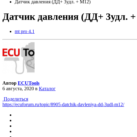
Датчик давления (ДД+ 3удл. + M12)
Датчик давления (ДД+ 3удл. +
mt pro 4.1
Автор
ECUTools
6 августа, 2020
в
Каталог
Поделиться
https://ecuforum.ru/topic/8905-datchik-davleniya-dd-3udl-m12/