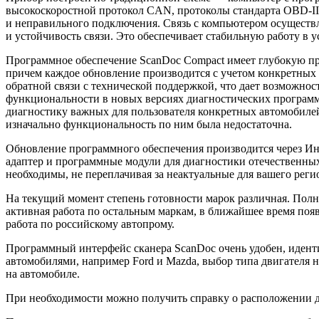
высокоскоростной протокол CAN, протоколы стандарта OBD-II
и неправильного подключения. Связь с компьютером осуществля
и устойчивость связи. Это обеспечивает стабильную работу в у
Программное обеспечение ScanDoc Compact имеет глубокую пр
причем каждое обновление производится с учетом конкретных
обратной связи с технической поддержкой, что дает возможно
функциональности в новых версиях диагностических программ.
диагностику важных для пользователя конкретных автомобилей
изначально функциональность по ним была недостаточна.
Обновление программного обеспечения производится через Ин
адаптер и программные модули для диагностики отечественны
необходимы, не переплачивая за неактуальные для вашего реги
На текущий момент степень готовности марок различная. Полно
активная работа по остальным маркам, в ближайшее время поя
работа по российскому автопрому.
Программный интерфейс сканера ScanDoc очень удобен, иденти
автомобилями, например Ford и Mazda, выбор типа двигателя 
на автомобиле.
При необходимости можно получить справку о расположении ди