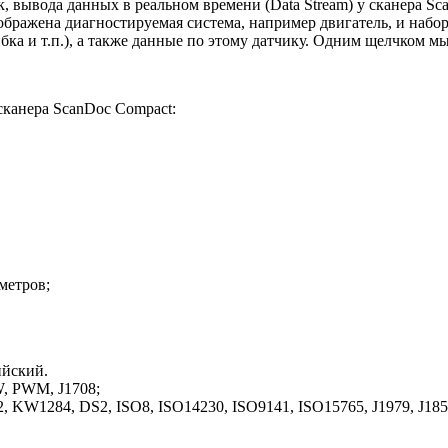
 вывода данных в реальном времени (Data Stream) у сканера S
ображена диагностируемая система, например двигатель, и набо
ибка и т.п.), а также данные по этому датчику. Одним щелчком
канера ScanDoc Compact:
метров;
ийский.
, PWM, J1708;
KW1284, DS2, ISO8, ISO14230, ISO9141, ISO15765, J1979, J185