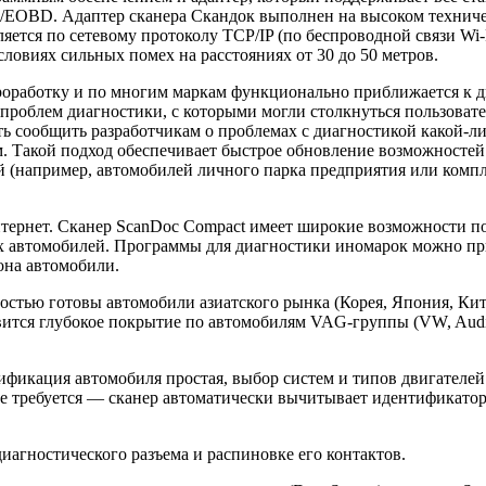
/EOBD. Адаптер сканера Скандок выполнен на высоком техниче
ется по сетевому протоколу TCP/IP (по беспроводной связи Wi-
словиях сильных помех на расстояниях от 30 до 50 метров.
оработку и по многим маркам функционально приближается к д
 проблем диагностики, с которыми могли столкнуться пользова
сть сообщить разработчикам о проблемах с диагностикой какой-
 Такой подход обеспечивает быстрое обновление возможностей 
 (например, автомобилей личного парка предприятия или компл
тернет. Сканер ScanDoc Compact имеет широкие возможности по
х автомобилей. Программы для диагностики иномарок можно при
она автомобили.
стью готовы автомобили азиатского рынка (Корея, Япония, Китай
вится глубокое покрытие по автомобилям VAG-группы (VW, Audi,
фикация автомобиля простая, выбор систем и типов двигателей
не требуется — сканер автоматически вычитывает идентификатор
агностического разъема и распиновке его контактов.