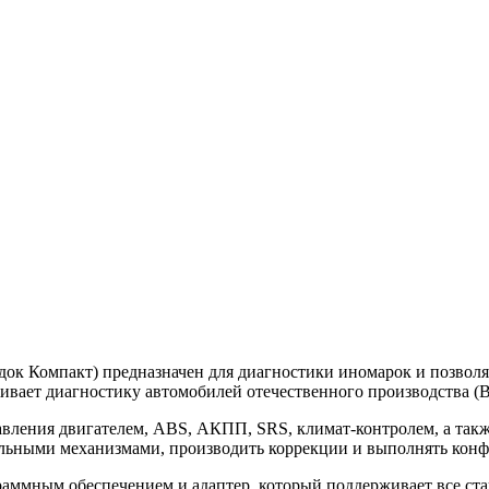
к Компакт) предназначен для диагностики иномарок и позволяе
вает диагностику автомобилей отечественного производства (ВА
авления двигателем, ABS, АКПП, SRS, климат-контролем, а так
ельными механизмами, производить коррекции и выполнять кон
аммным обеспечением и адаптер, который поддерживает все ста