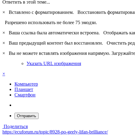
Ответить в этой теме...
×
Вставлено с форматированием.
Восстановить форматирова
Разрешено использовать не более 75 эмодзи.
×
Ваша ссылка была автоматически встроена.
Отображать ка
×
Ваш предыдущий контент был восстановлен.
Очистить ред
×
Вы не можете вставлять изображения напрямую. Загружайте 
Указать URL изображения
×
Компьютер
Планшет
Смартфон
Отправить
Поделиться
https://ecuforum.ru/topic/8928-po-geely-lifan-brilliance/