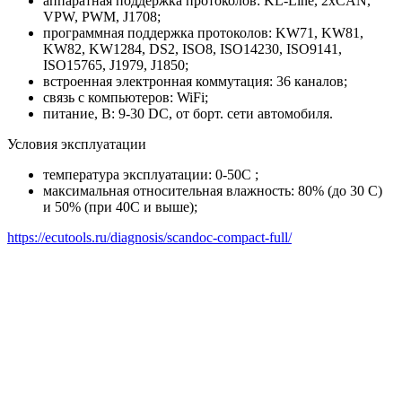
аппаратная поддержка протоколов: KL-Line, 2xCAN,
VPW, PWM, J1708;
программная поддержка протоколов: KW71, KW81,
KW82, KW1284, DS2, ISO8, ISO14230, ISO9141,
ISO15765, J1979, J1850;
встроенная электронная коммутация: 36 каналов;
связь с компьютеров: WiFi;
питание, В: 9-30 DC, от борт. сети автомобиля.
Условия эксплуатации
температура эксплуатации: 0-50С ;
максимальная относительная влажность: 80% (до 30 С)
и 50% (при 40С и выше);
https://ecutools.ru/diagnosis/scandoc-compact-full/