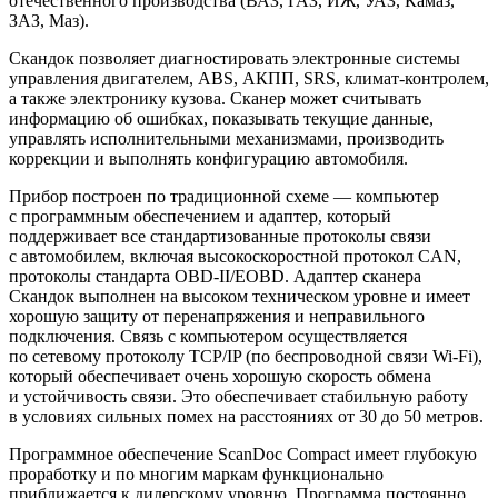
отечественного производства (ВАЗ, ГАЗ, ИЖ, УАЗ, Камаз,
ЗАЗ, Маз).
Скандок позволяет диагностировать электронные системы
управления двигателем, ABS, АКПП, SRS, климат-контролем,
а также электронику кузова. Сканер может считывать
информацию об ошибках, показывать текущие данные,
управлять исполнительными механизмами, производить
коррекции и выполнять конфигурацию автомобиля.
Прибор построен по традиционной схеме — компьютер
с программным обеспечением и адаптер, который
поддерживает все стандартизованные протоколы связи
с автомобилем, включая высокоскоростной протокол CAN,
протоколы стандарта OBD-II/EOBD. Адаптер сканера
Скандок выполнен на высоком техническом уровне и имеет
хорошую защиту от перенапряжения и неправильного
подключения. Связь с компьютером осуществляется
по сетевому протоколу TCP/IP (по беспроводной связи Wi-Fi),
который обеспечивает очень хорошую скорость обмена
и устойчивость связи. Это обеспечивает стабильную работу
в условиях сильных помех на расстояниях от 30 до 50 метров.
Программное обеспечение ScanDoc Compact имеет глубокую
проработку и по многим маркам функционально
приближается к дилерскому уровню. Программа постоянно