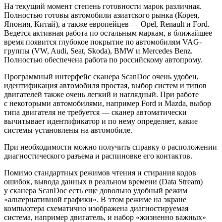
На текущий момент степень готовности марок различная.
Полностью готовы автомобили азиатского рынка (Корея,
Япония, Китай), а также европейцев — Opel, Renault и Ford.
Ведется активная работа по остальным маркам, в ближайшее
время появится глубокое покрытие по автомобилям VAG-
группы (VW, Audi, Seat, Skoda), BMW и Mercedes Benz.
Полностью обеспечена работа по российскому автопрому.
Программный интерфейс сканера ScanDoc очень удобен,
идентификация автомобиля простая, выбор систем и типов
двигателей также очень легкий и наглядный. При работе
с некоторыми автомобилями, например Ford и Mazda, выбор
типа двигателя не требуется — сканер автоматически
вычитывает идентификатор и по нему определяет, какие
системы установлены на автомобиле.
При необходимости можно получить справку о расположении
диагностического разъема и распиновке его контактов.
Помимо стандартных режимов чтения и стирания кодов
ошибок, вывода данных в реальном времени (Data Stream)
у сканера ScanDoc есть еще довольно удобный режим
«альтернативной графики». В этом режиме на экране
компьютера схематично изображена диагностируемая
система, например двигатель, и набор «жизненно важных»