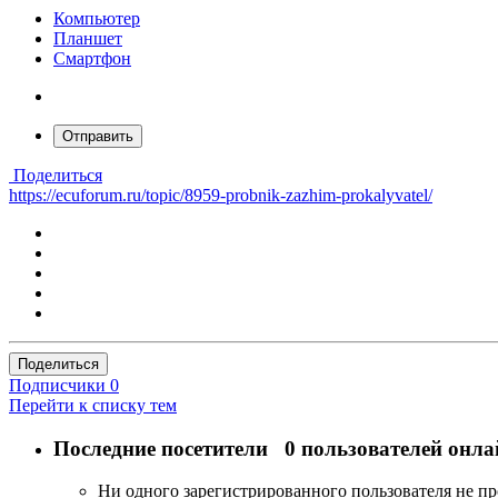
Компьютер
Планшет
Смартфон
Отправить
Поделиться
https://ecuforum.ru/topic/8959-probnik-zazhim-prokalyvatel/
Поделиться
Подписчики
0
Перейти к списку тем
Последние посетители
0 пользователей онла
Ни одного зарегистрированного пользователя не п