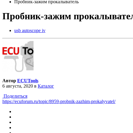
Пробник-зажим прокалыватель
Пробник-зажим прокалывате
usb autoscope iv
Автор
ECUTools
6 августа, 2020
в
Каталог
Поделиться
https://ecuforum.ru/topic/8959-probnik-zazhim-prokalyvatel/