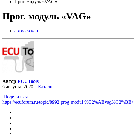
Прог. модуль «VAG»
Прог. модуль «VAG»
автоас-скан
Автор
ECUTools
6 августа, 2020
в
Каталог
Поделиться
https://ecuforum.ru/topic/8992-prog-modul-%C2%ABvag%C2%BB/