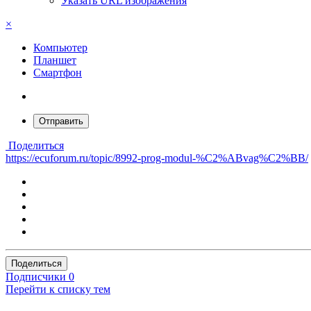
Указать URL изображения
×
Компьютер
Планшет
Смартфон
Отправить
Поделиться
https://ecuforum.ru/topic/8992-prog-modul-%C2%ABvag%C2%BB/
Поделиться
Подписчики
0
Перейти к списку тем