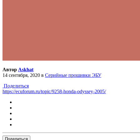
Автор
Askhat
14 сентября, 2020
в
Серийные прошивки ЭБУ
Поделиться
https://ecuforum.ru/topic/9258-honda-odyssey-2005/
Поделиться