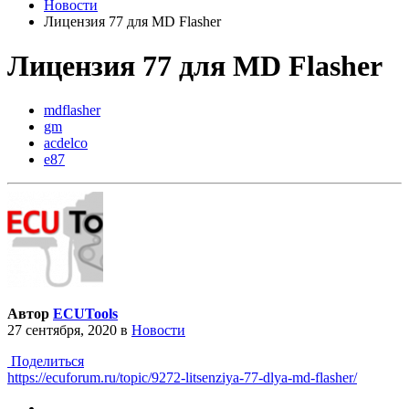
Новости
Лицензия 77 для MD Flasher
Лицензия 77 для MD Flasher
mdflasher
gm
acdelco
e87
Автор
ECUTools
27 сентября, 2020
в
Новости
Поделиться
https://ecuforum.ru/topic/9272-litsenziya-77-dlya-md-flasher/