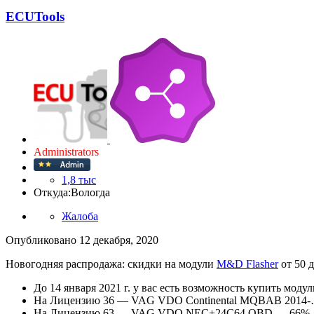
ECUTools
Administrators
1,8 тыс
Откуда:
Вологда
Жалоба
Опубликовано
12 декабря, 2020
Новогодняя распродажа: скидки на модули
M&D Flasher
от 50 
До 14 января 2021 г. у вас есть возможность купить моду
На Лицензию 36 — VAG VDO Continental MQBAB 2014-…
На Лицензию 63 — VAG VDO NEC+24C64 OBD — 66%