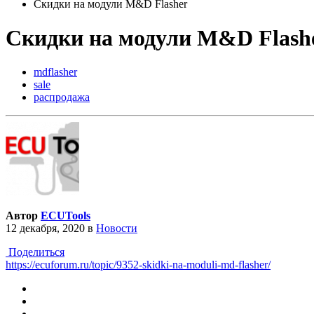
Скидки на модули M&D Flasher
Скидки на модули M&D Flash
mdflasher
sale
распродажа
Автор
ECUTools
12 декабря, 2020
в
Новости
Поделиться
https://ecuforum.ru/topic/9352-skidki-na-moduli-md-flasher/