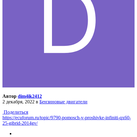
Автор
dim4ik2412
2 декабря, 2022
в
Бензиновые двигатели
Поделиться
https://ecuforum.ru/topic/9790-pomosch-v-proshivke-infiniti-qx60-
25-gibrid-2014gv/