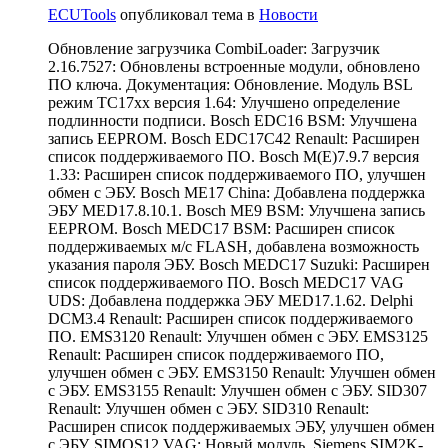
ECUTools
опубликовал тема в
Новости
Обновление загрузчика CombiLoader: Загрузчик
2.16.7527: Обновлены встроенные модули, обновлено
ПО ключа. Документация: Обновление. Модуль BSL
режим TC17xx версия 1.64: Улучшено определение
подлинности подписи. Bosch EDC16 BSM: Улучшена
запись EEPROM. Bosch EDC17C42 Renault: Расширен
список поддерживаемого ПО. Bosch M(E)7.9.7 версия
1.33: Расширен список поддерживаемого ПО, улучшен
обмен с ЭБУ. Bosch ME17 China: Добавлена поддержка
ЭБУ MED17.8.10.1. Bosch ME9 BSM: Улучшена запись
EEPROM. Bosch MEDC17 BSM: Расширен список
поддерживаемых м/с FLASH, добавлена возможность
указания пароля ЭБУ. Bosch MEDC17 Suzuki: Расширен
список поддерживаемого ПО. Bosch MEDC17 VAG
UDS: Добавлена поддержка ЭБУ MED17.1.62. Delphi
DCM3.4 Renault: Расширен список поддерживаемого
ПО. EMS3120 Renault: Улучшен обмен с ЭБУ. EMS3125
Renault: Расширен список поддерживаемого ПО,
улучшен обмен с ЭБУ. EMS3150 Renault: Улучшен обмен
с ЭБУ. EMS3155 Renault: Улучшен обмен с ЭБУ. SID307
Renault: Улучшен обмен с ЭБУ. SID310 Renault:
Расширен список поддерживаемых ЭБУ, улучшен обмен
с ЭБУ. SIMOS12 VAG: Новый модуль. Siemens SIM2K-