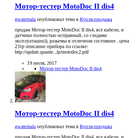
Мотор-тестер MotoDoc II dis4
gwatemala
опубликовал тема в
Купля-продажа
продам Мотор-тестер MotoDoc II dis4, все кабели, и
датчики полностью исправный, со следами
эксплуатации)), разьемы в отличном состоянии . цена
23тр описание прибора по ссылке:
http://update.quante...lp/motodoc2.pdf
19 июля, 2017
Мотор-тестер MotoDoc II dis4
Мотор-тестер MotoDoc II dis4
gwatemala
опубликовал тема в
Купля-продажа
продам Мотор-тестер MotoDoc II dis4, все кабели, и