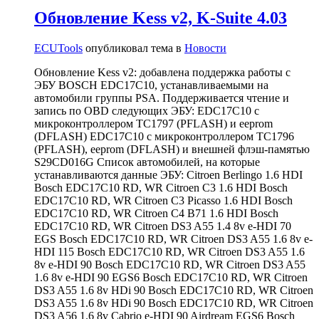
Обновление Kess v2, K-Suite 4.03
ECUTools
опубликовал тема в
Новости
Обновление Kess v2: добавлена поддержка работы с
ЭБУ BOSCH EDC17C10, устанавливаемыми на
автомобили группы PSA. Поддерживается чтение и
запись по OBD следующих ЭБУ: EDC17C10 с
микроконтроллером TC1797 (PFLASH) и eeprom
(DFLASH) EDC17C10 с микроконтроллером TC1796
(PFLASH), eeprom (DFLASH) и внешней флэш-памятью
S29CD016G Список автомобилей, на которые
устанавливаются данные ЭБУ: Citroen Berlingo 1.6 HDI
Bosch EDC17C10 RD, WR Citroen C3 1.6 HDI Bosch
EDC17C10 RD, WR Citroen C3 Picasso 1.6 HDI Bosch
EDC17C10 RD, WR Citroen C4 B71 1.6 HDI Bosch
EDC17C10 RD, WR Citroen DS3 A55 1.4 8v e-HDI 70
EGS Bosch EDC17C10 RD, WR Citroen DS3 A55 1.6 8v e-
HDI 115 Bosch EDC17C10 RD, WR Citroen DS3 A55 1.6
8v e-HDI 90 Bosch EDC17C10 RD, WR Citroen DS3 A55
1.6 8v e-HDI 90 EGS6 Bosch EDC17C10 RD, WR Citroen
DS3 A55 1.6 8v HDi 90 Bosch EDC17C10 RD, WR Citroen
DS3 A55 1.6 8v HDi 90 Bosch EDC17C10 RD, WR Citroen
DS3 A56 1.6 8v Cabrio e-HDI 90 Airdream EGS6 Bosch