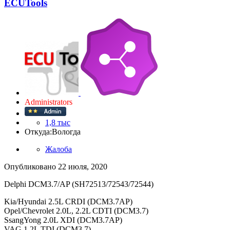
ECUTools
Administrators
1,8 тыс
Откуда:
Вологда
Жалоба
Опубликовано
22 июля, 2020
Delphi DCM3.7/AP (SH72513/72543/72544)
Kia/Hyundai 2.5L CRDI (DCM3.7AP)
Opel/Chevrolet 2.0L, 2.2L CDTI (DCM3.7)
SsangYong 2.0L XDI (DCM3.7AP)
VAG 1.2L TDI (DCM3.7)