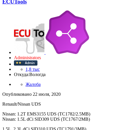
ECUTools
Administrators
1,8 тыс
Откуда:
Вологда
Жалоба
Опубликовано
22 июля, 2020
Renault/Nissan UDS
Nissan: 1.2T EMS3155 UDS (TC1782/2.5MB)
Nissan: 1.5L dCi SID309 UDS (TC1767/2MB)
1.5L, 2.3L dCi SID310 UDS (TC1791/3MB)